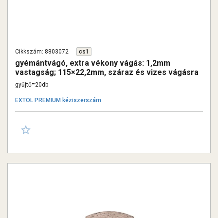
Cikkszám: 8803072
cs1
gyémántvágó, extra vékony vágás: 1,2mm
vastagság; 115×22,2mm, száraz és vizes vágásra
gyűjtő=20db
EXTOL PREMIUM kéziszerszám