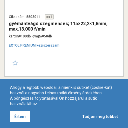
Cikkszám: 8803011
cs1
gyémántvágó szegmenses; 115×22,2×1,8mm,
max.13.000 f/min
karton=100db, gyűjtő=50db
EXTOL PREMIUM kéziszerszám
Ahogy a legtöbb weboldal, a miénk is sütiket (cookie-kat)
használ a nagyobb felhasználói élmény érdekében.
A böngészés folytatásával Ön hozzájárul a sütik
használatához.
Tudjon meg többet
Értem