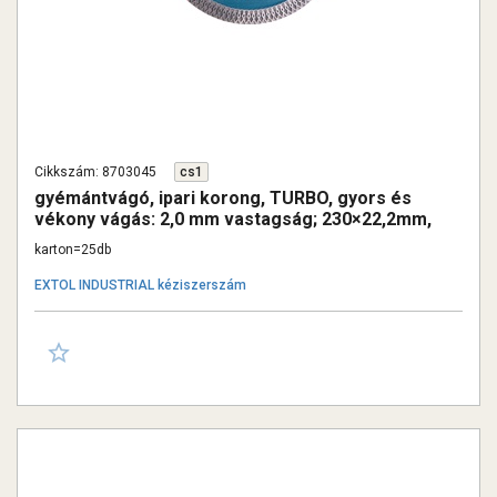
Cikkszám: 8703045
cs1
gyémántvágó, ipari korong, TURBO, gyors és
vékony vágás: 2,0 mm vastagság; 230×22,2mm,
száraz és vizes vágásra
karton=25db
EXTOL INDUSTRIAL kéziszerszám