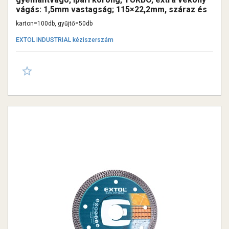
vágás: 1,5mm vastagság; 115×22,2mm, száraz és
vizes vágásra
karton=100db, gyűjtő=50db
EXTOL INDUSTRIAL kéziszerszám