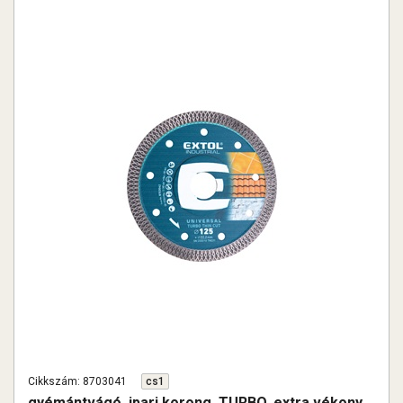
Cikkszám: 8703041
cs1
gyémántvágó, ipari korong, TURBO, extra vékony