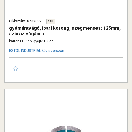
Cikkszám: 8703032
cs1
gyémántvágó, ipari korong, szegmenses; 125mm,
száraz vágásra
karton=100db, gyűjtő=50db
EXTOL INDUSTRIAL kéziszerszám