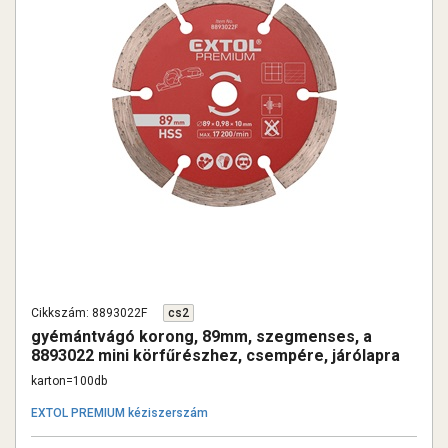
Cikkszám: 8893022F
cs2
gyémántvágó korong, 89mm, szegmenses, a
8893022 mini körfűrészhez, csempére, járólapra
karton=100db
EXTOL PREMIUM kéziszerszám