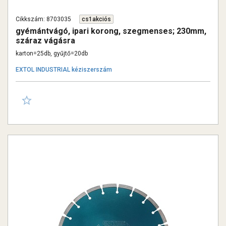
Cikkszám: 8703035
cs1akciós
gyémántvágó, ipari korong, szegmenses; 230mm,
száraz vágásra
karton=25db, gyűjtő=20db
EXTOL INDUSTRIAL kéziszerszám