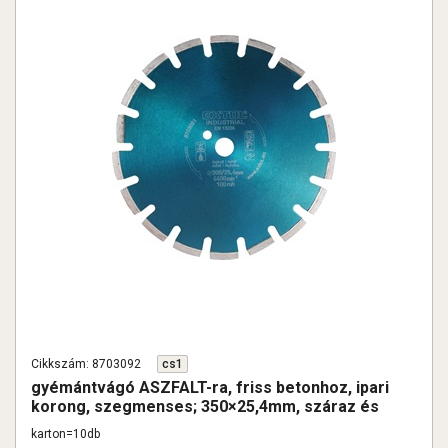
Cikkszám: 8703092
cs1
gyémántvágó ASZFALT-ra, friss betonhoz, ipari
korong, szegmenses; 350×25,4mm, száraz és
vizes vágásra
karton=10db