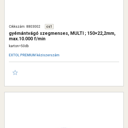
Cikkszám: 8803002
cs1
gyémántvágó szegmenses, MULTI ; 150×22,2mm,
max.10.000 f/min
karton=50db
EXTOL PREMIUM kéziszerszám