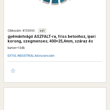
Cikkszám: 8703093
cs1
gyémántvágó ASZFALT-ra, friss betonhoz, ipari
korong, szegmenses; 400×25,4mm, száraz és
vizes vágásra
karton=10db
EXTOL INDUSTRIAL kéziszerszám