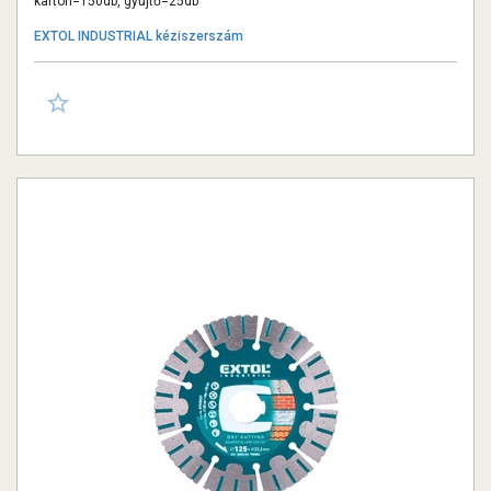
karton=150db, gyűjtő=25db
EXTOL INDUSTRIAL kéziszerszám