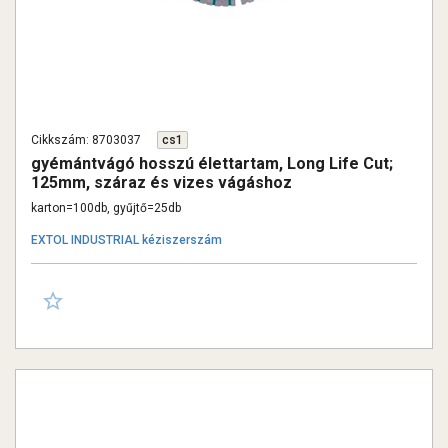
Cikkszám: 8703037
cs1
gyémántvágó hosszú élettartam, Long Life Cut;
125mm, száraz és vizes vágáshoz
karton=100db, gyűjtő=25db
EXTOL INDUSTRIAL kéziszerszám