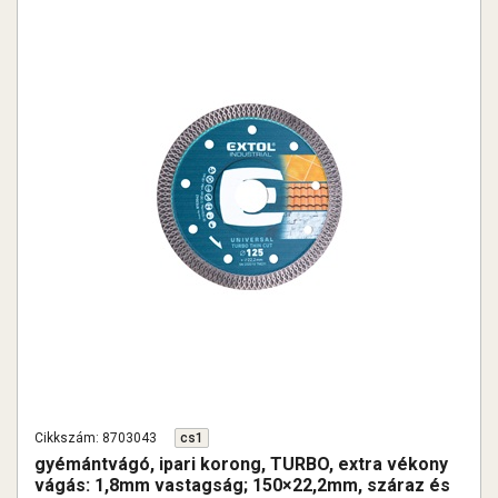
Cikkszám: 8703043
cs1
gyémántvágó, ipari korong, TURBO, extra vékony
vágás: 1,8mm vastagság; 150×22,2mm, száraz és