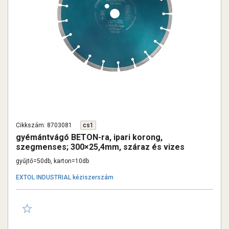
Cikkszám: 8703081
cs1
gyémántvágó BETON-ra, ipari korong,
szegmenses; 300×25,4mm, száraz és vizes
vágásra
gyűjtő=50db, karton=10db
EXTOL INDUSTRIAL kéziszerszám