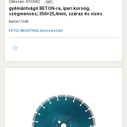
Cikkszám: 8703082
cs1
gyémántvágó BETON-ra, ipari korong,
szegmenses; 350×25,4mm, száraz és vizes
vágásra
karton=10db
EXTOL INDUSTRIAL kéziszerszám