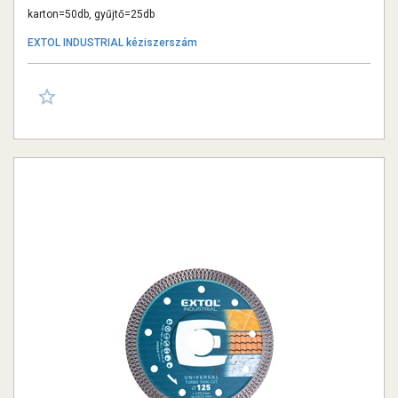
vizes vágásra
karton=50db, gyűjtő=25db
EXTOL INDUSTRIAL kéziszerszám