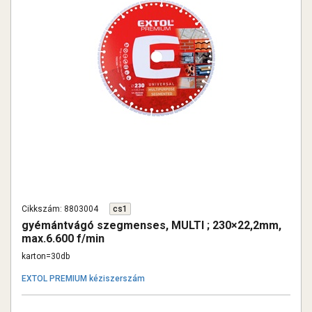
Cikkszám: 8803004
cs1
gyémántvágó szegmenses, MULTI ; 230×22,2mm,
max.6.600 f/min
karton=30db
EXTOL PREMIUM kéziszerszám