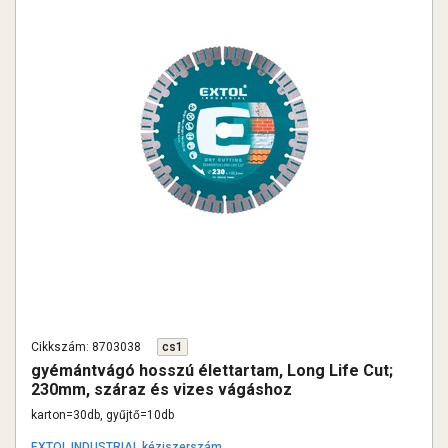
Cikkszám: 8703038
cs1
gyémántvágó hosszú élettartam, Long Life Cut;
230mm, száraz és vizes vágáshoz
karton=30db, gyűjtő=10db
EXTOL INDUSTRIAL kéziszerszám