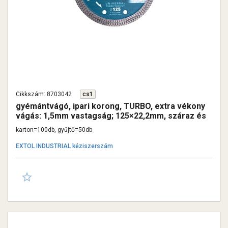
Cikkszám: 8703042
cs1
gyémántvágó, ipari korong, TURBO, extra vékony
vágás: 1,5mm vastagság; 125×22,2mm, száraz és
vizes vágásra
karton=100db, gyűjtő=50db
EXTOL INDUSTRIAL kéziszerszám