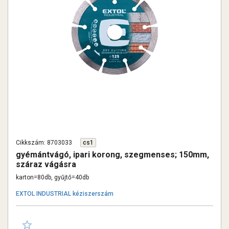
Cikkszám: 8703033
cs1
gyémántvágó, ipari korong, szegmenses; 150mm,
száraz vágásra
karton=80db, gyűjtő=40db
EXTOL INDUSTRIAL kéziszerszám