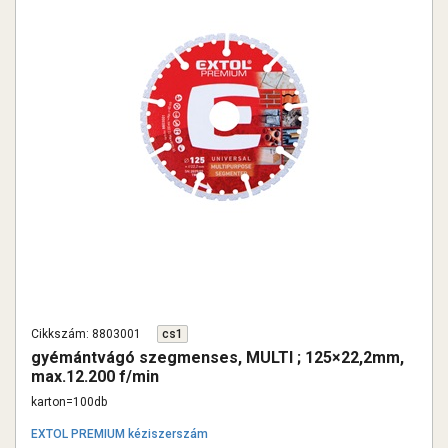
Cikkszám: 8803001
cs1
gyémántvágó szegmenses, MULTI ; 125×22,2mm,
max.12.200 f/min
karton=100db
EXTOL PREMIUM kéziszerszám