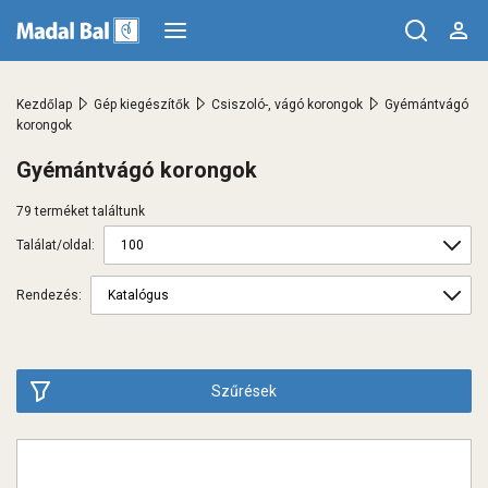
>
>
>
Kezdőlap
Gép kiegészítők
Csiszoló-, vágó korongok
Gyémántvágó
korongok
Gyémántvágó korongok
79 terméket találtunk
Találat/oldal:
Rendezés:
Szűrések