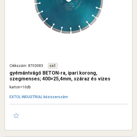
Cikkszám: 8703083
cs1
gyémántvágó BETON-ra, ipari korong,
szegmenses; 400×25,4mm, száraz és vizes
vágásra
karton=10db
EXTOL INDUSTRIAL kéziszerszám