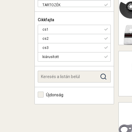
TARTOZÉK
Cikkfajta
cs1
cs2
cs3
kiárusított
Újdonság