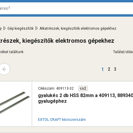
>
>
p
Gép kiegészítők
Alkatrészek, kiegészítők elektromos gépekhez
trészek, kiegészítők elektromos gépekhez
éket találtunk
Találat/oldal
←
1
2
3
Cikkszám: 409113-32
cs2
gyalukés 2 db HSS 82mm a 409113, 889340
gyalugéphez
EXTOL CRAFT kéziszerszám