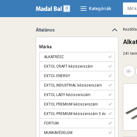
Kategóriák
Kezdőla
Általános
Alka
Márka
241 term
ALKATRÉSZ
EXTOL CRAFT kéziszerszám
←
EXTOL ENERGY
EXTOL INDUSTRIAL kéziszerszám
EXTOL LADY kéziszerszám
EXTOL PREMIUM kéziszerszám
EXTOL PREMIUM kéziszerszám 5 év
FORTUM
MUNKAVÉDELEM