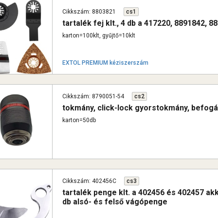
Cikkszám: 8803821
cs1
tartalék fej klt., 4 db a 417220, 8891842,
karton=100klt, gyűjtő=10klt
EXTOL PREMIUM kéziszerszám
Cikkszám: 8790051-54
cs2
tokmány, click-lock gyorstokmány, befog
karton=50db
Cikkszám: 402456C
cs3
tartalék penge klt. a 402456 és 402457 ak
db alsó- és felső vágópenge