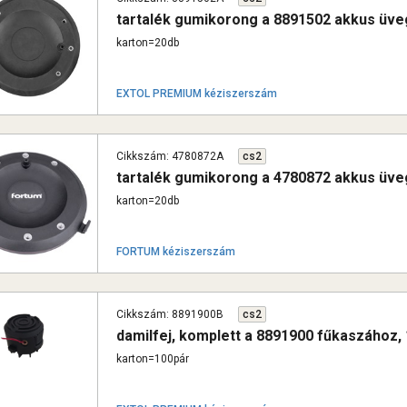
tartalék gumikorong a 8891502 akkus üv
karton=20db
EXTOL PREMIUM kéziszerszám
Cikkszám: 4780872A
cs2
tartalék gumikorong a 4780872 akkus üv
karton=20db
FORTUM kéziszerszám
Cikkszám: 8891900B
cs2
damilfej, komplett a 8891900 fűkaszához, 
karton=100pár