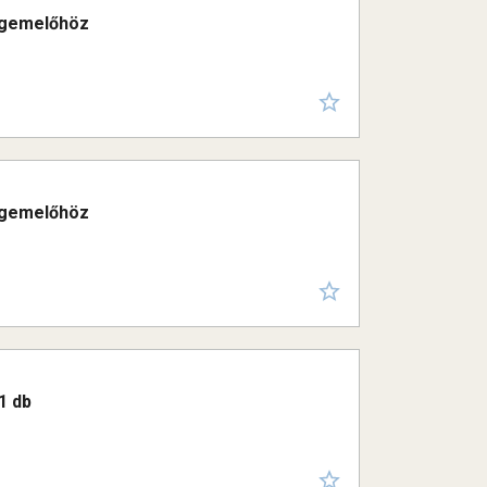
egemelőhöz
egemelőhöz
1 db