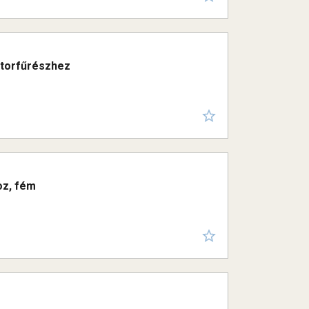
gátorfűrészhez
oz, fém