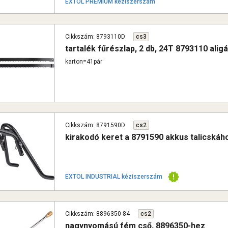
EXTOL PREMIUM kéziszerszám
Cikkszám: 8793110D
cs3
tartalék fűrészlap, 2 db, 24T 8793110 ali
karton=41pár
Cikkszám: 8791590D
cs2
kirakodó keret a 8791590 akkus talicskáh
EXTOL INDUSTRIAL kéziszerszám
Cikkszám: 8896350-84
cs2
nagynyomású fém cső, 8896350-hez