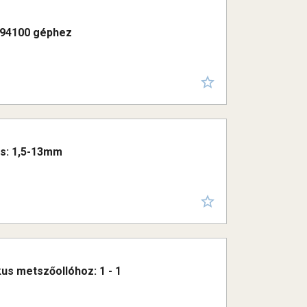
 8894100 géphez
ás: 1,5-13mm
kus metszőollóhoz: 1 - 1