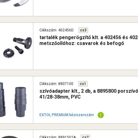
Cikkszám: 402456D
cs3
tartalék pengerögzítő klt. a 402456 és 40
metszőollóhoz: csavarok és befogó
Cikkszám: 8807100
cs1
szívóadapter klt., 2 db, a 8895800 porszív
41/28-38mm, PVC
EXTOL PREMIUM kéziszerszám
Cikkszám: 8891502A
cs2