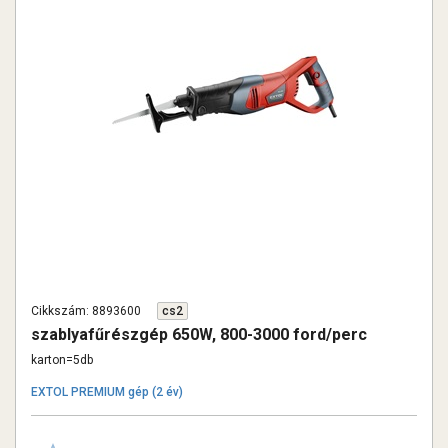
Cikkszám: 8893600
cs2
szablyafűrészgép 650W, 800-3000 ford/perc
karton=5db
EXTOL PREMIUM gép (2 év)