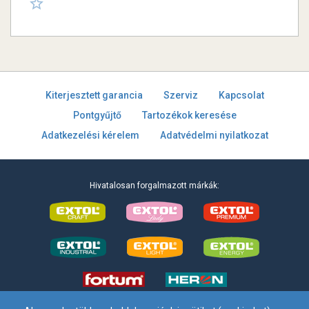
Kiterjesztett garancia
Szerviz
Kapcsolat
Pontgyűjtő
Tartozékok keresése
Adatkezelési kérelem
Adatvédelmi nyilatkozat
Hivatalosan forgalmazott márkák: