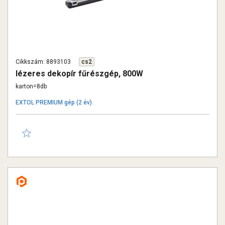
Cikkszám: 8893103
cs2
lézeres dekopír fűrészgép, 800W
karton=8db
EXTOL PREMIUM gép (2 év)