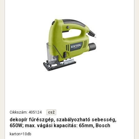
Cikkszám: 405124
cs2
dekopír fűrészgép, szabályozható sebesség,
650W; max. vágási kapacitás: 65mm, Bosch
befogás
karton=10db