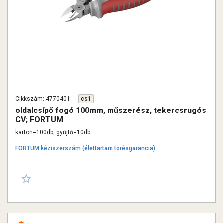
Cikkszám: 4770401
cs1
oldalcsípő fogó 100mm, műszerész, tekercsrugós
CV; FORTUM
karton=100db, gyűjtő=10db
FORTUM kéziszerszám (élettartam törésgarancia)