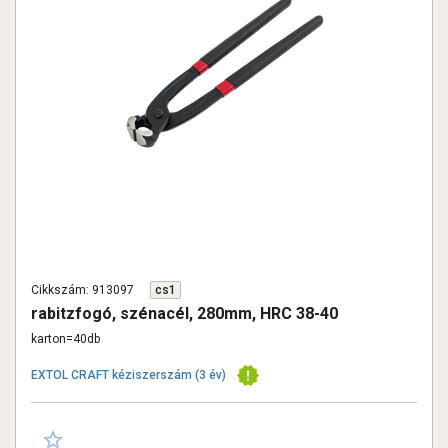
Cikkszám: 913097
cs1
rabitzfogó, szénacél, 280mm, HRC 38-40
karton=40db
EXTOL CRAFT kéziszerszám (3 év)