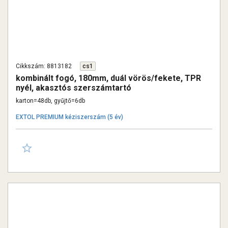
Cikkszám: 8813182
cs1
kombinált fogó, 180mm, duál vörös/fekete, TPR
nyél, akasztós szerszámtartó
karton=48db, gyűjtő=6db
EXTOL PREMIUM kéziszerszám (5 év)