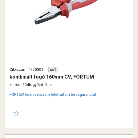
Cikkszám: 4770301
cs1
kombinált fogó 160mm CV; FORTUM
karton=60db, gyűjtő=6db
FORTUM kéziszerszám (élettartam törésgarancia)