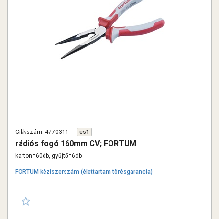
Cikkszám: 4770311
cs1
rádiós fogó 160mm CV; FORTUM
karton=60db, gyűjtő=6db
FORTUM kéziszerszám (élettartam törésgarancia)