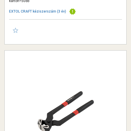
karton=50db
EXTOL CRAFT kéziszerszám (3 év)