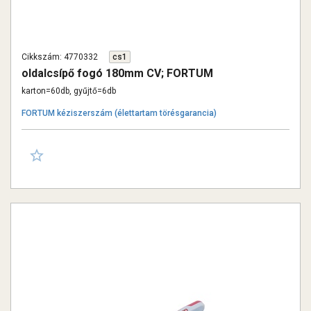
Cikkszám: 4770332
cs1
oldalcsípő fogó 180mm CV; FORTUM
karton=60db, gyűjtő=6db
FORTUM kéziszerszám (élettartam törésgarancia)