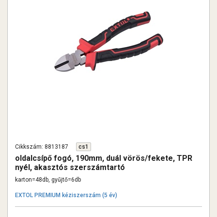
Cikkszám: 8813187
cs1
oldalcsípő fogó, 190mm, duál vörös/fekete, TPR
nyél, akasztós szerszámtartó
karton=48db, gyűjtő=6db
EXTOL PREMIUM kéziszerszám (5 év)