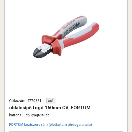
Cikkszám: 4770331
cs1
oldalcsípő fogó 160mm CV; FORTUM
karton=60db, gyűjtő=6db
FORTUM kéziszerszám (élettartam törésgarancia)