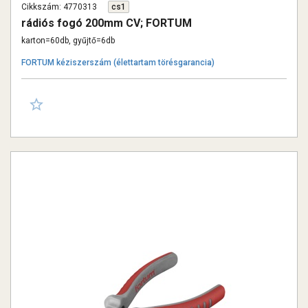
Cikkszám: 4770313
cs1
rádiós fogó 200mm CV; FORTUM
karton=60db, gyűjtő=6db
FORTUM kéziszerszám (élettartam törésgarancia)