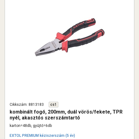
Cikkszám: 8813183
cs1
kombinált fogó, 200mm, duál vörös/fekete, TPR
nyél, akasztós szerszámtartó
karton=48db, gyűjtő=6db
EXTOL PREMIUM kéziszerszám (5 év)