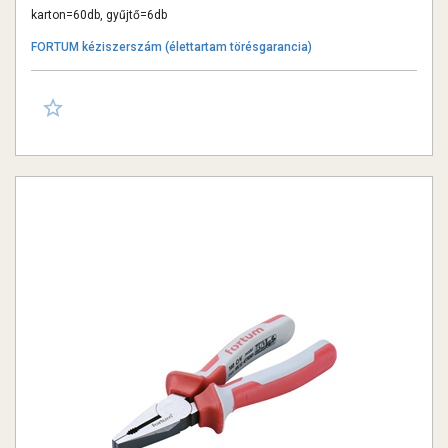
karton=60db, gyűjtő=6db
FORTUM kéziszerszám (élettartam törésgarancia)