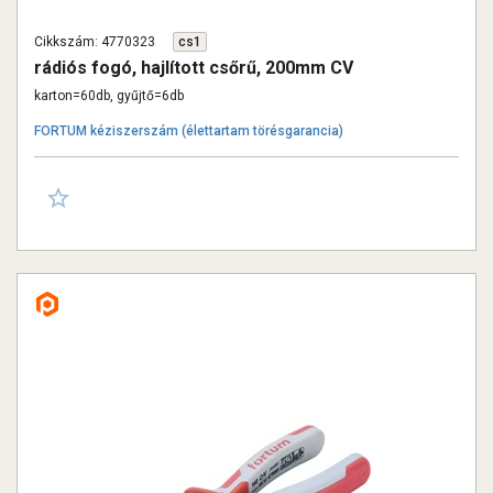
Cikkszám: 4770323
cs1
rádiós fogó, hajlított csőrű, 200mm CV
karton=60db, gyűjtő=6db
FORTUM kéziszerszám (élettartam törésgarancia)