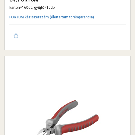
karton=160db, gyűjtő=10db
FORTUM kéziszerszám (élettartam törésgarancia)