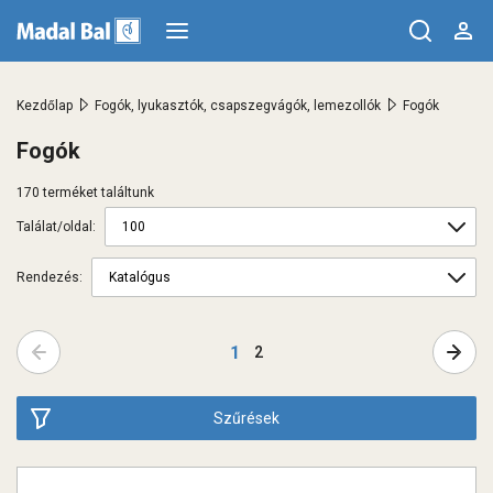
>
>
Kezdőlap
Fogók, lyukasztók, csapszegvágók, lemezollók
Fogók
Fogók
170 terméket találtunk
Találat/oldal:
Rendezés:
←
→
1
2
Szűrések