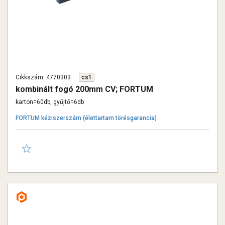
Cikkszám: 4770303
cs1
kombinált fogó 200mm CV; FORTUM
karton=60db, gyűjtő=6db
FORTUM kéziszerszám (élettartam törésgarancia)