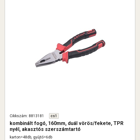
Cikkszám: 8813181
cs1
kombinált fogó, 160mm, duál vörös/fekete, TPR
nyél, akasztós szerszámtartó
karton=48db, gyűjtő=6db