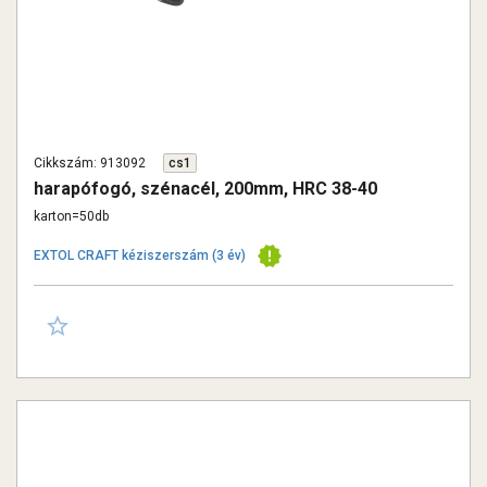
Cikkszám: 913092
cs1
harapófogó, szénacél, 200mm, HRC 38-40
karton=50db
EXTOL CRAFT kéziszerszám (3 év)