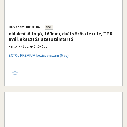
Cikkszám: 8813186
cs1
oldalcsípő fogó, 160mm, duál vörös/fekete, TPR
nyél, akasztós szerszámtartó
karton=48db, gyűjtő=6db
EXTOL PREMIUM kéziszerszám (5 év)