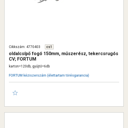
Cikkszám: 4770403
cs1
oldalcsípő fogó 150mm, műszerész, tekercsrugós
CV; FORTUM
karton=120db, gyűjtő=6db
FORTUM kéziszerszám (élettartam törésgarancia)