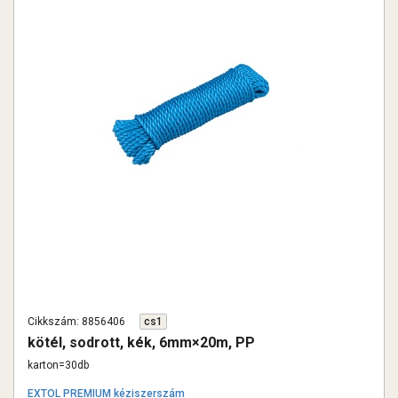
Cikkszám: 8856406
cs1
kötél, sodrott, kék, 6mm×20m, PP
karton=30db
EXTOL PREMIUM kéziszerszám