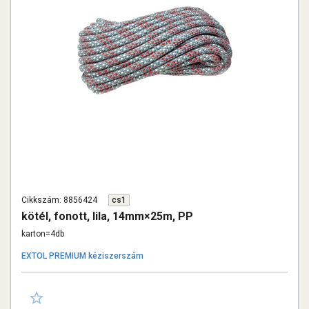
Cikkszám: 8856424
cs1
kötél, fonott, lila, 14mm×25m, PP
karton=4db
EXTOL PREMIUM kéziszerszám