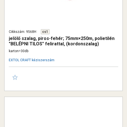
Cikkszám: 9568H
cs1
jelölő szalag, piros-fehér; 75mm×250m, polietilén
"BELÉPNI TILOS" felirattal, (kordonszalag)
karton=30db
EXTOL CRAFT kéziszerszám