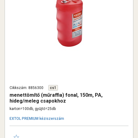
Cikkszám: 8856300
cs1
menettömítő (műraffia) fonal, 150m, PA,
hideg/meleg csapokhoz
karton=100db, gyűjtő=25db
EXTOL PREMIUM kéziszerszám