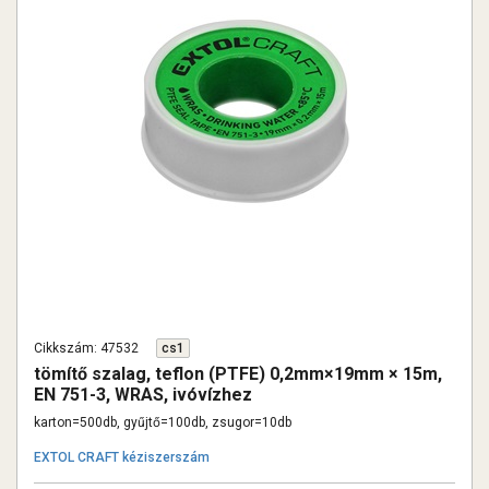
Cikkszám: 47532
cs1
tömítő szalag, teflon (PTFE) 0,2mm×19mm × 15m,
EN 751-3, WRAS, ivóvízhez
karton=500db, gyűjtő=100db, zsugor=10db
EXTOL CRAFT kéziszerszám