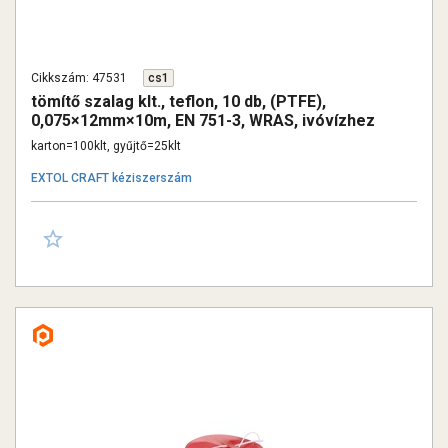
Cikkszám: 47531
cs1
tömítő szalag klt., teflon, 10 db, (PTFE),
0,075×12mm×10m, EN 751-3, WRAS, ivóvízhez
karton=100klt, gyűjtő=25klt
EXTOL CRAFT kéziszerszám