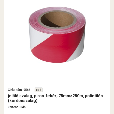
Cikkszám: 9566
cs1
jelölő szalag, piros-fehér; 75mm×250m, polietilén
(kordonszalag)
karton=30db