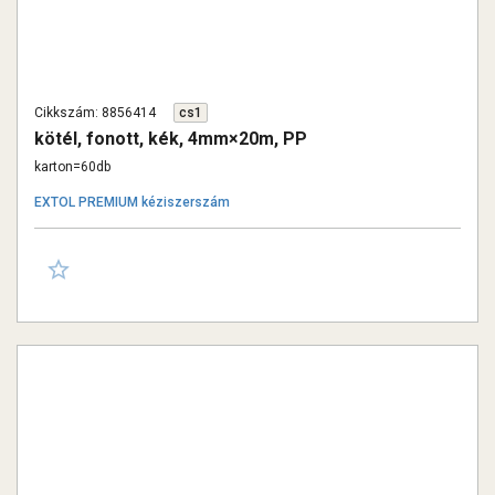
Cikkszám: 8856414
cs1
kötél, fonott, kék, 4mm×20m, PP
karton=60db
EXTOL PREMIUM kéziszerszám