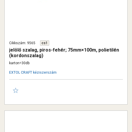
Cikkszám: 9565
cs1
jelölő szalag, piros-fehér; 75mm×100m, polietilén
(kordonszalag)
karton=30db
EXTOL CRAFT kéziszerszám