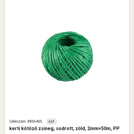
Cikkszám: 8856405
cs1
kerti kötöző zsineg, sodrott, zöld, 2mm×50m, PP