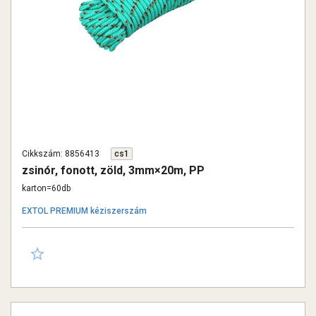
Cikkszám: 8856413
cs1
zsinór, fonott, zöld, 3mm×20m, PP
karton=60db
EXTOL PREMIUM kéziszerszám