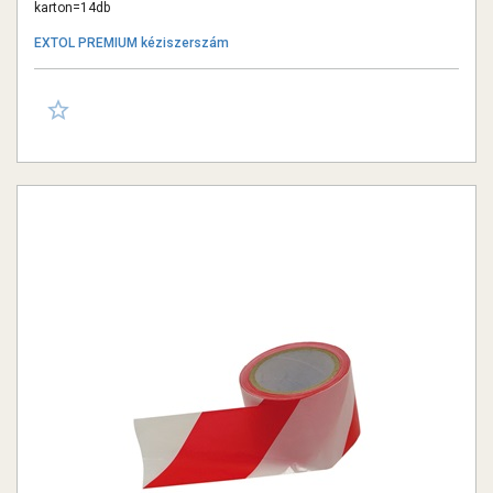
karton=14db
EXTOL PREMIUM kéziszerszám