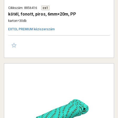
Cikkszám: 8856416
cs1
kötél, fonott, piros, 6mm×20m, PP
karton=30db
EXTOL PREMIUM kéziszerszám