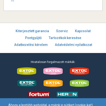
Kiterjesztett garancia
Szerviz
Kapcsolat
Pontgyűjtő
Tartozékok keresése
Adatkezelési kérelem
Adatvédelmi nyilatkozat
Hivatalosan forgalmazott márkák:
Ahogy a legtöbb weboldal, a miénk is sütiket (cookie-kat)