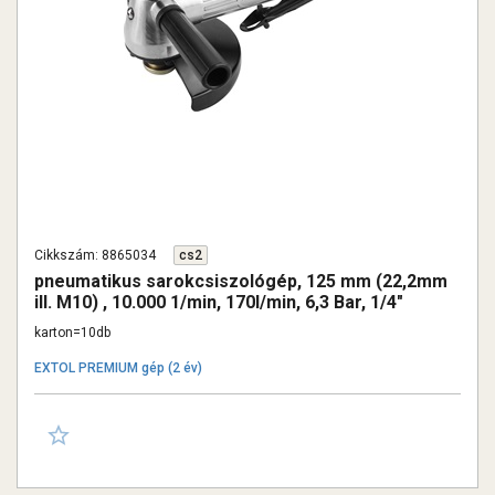
Cikkszám: 8865034
cs2
pneumatikus sarokcsiszológép, 125 mm (22,2mm
ill. M10) , 10.000 1/min, 170l/min, 6,3 Bar, 1/4"
tömlőcsatlakozó, 1,8 kg
karton=10db
EXTOL PREMIUM gép (2 év)