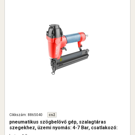
Cikkszám: 8865040
cs2
pneumatikus szögbelövő gép, szalagtáras
szegekhez, üzemi nyomás: 4-7 Bar, csatlakozó:
1/4", 80 lövés/perc, 85l/perc