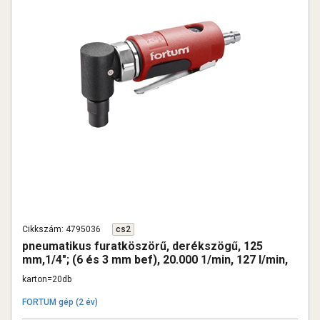
Cikkszám: 4795036
cs2
pneumatikus furatköszörű, derékszögű, 125
mm,1/4"; (6 és 3 mm bef), 20.000 1/min, 127 l/min,
6,3 Bar, 1/4" csatl., 0,5kg
karton=20db
FORTUM gép (2 év)