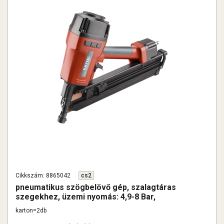
Cikkszám: 8865042
cs2
pneumatikus szögbelövő gép, szalagtáras
szegekhez, üzemi nyomás: 4,9-8 Bar,
csatlakozó:1/4", 90 lövés/perc, 153l/perc
karton=2db