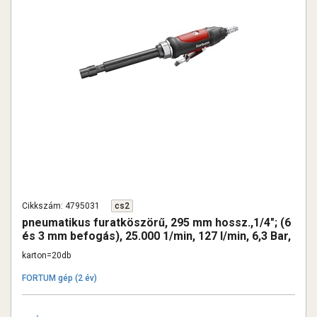
Cikkszám: 4795031
cs2
pneumatikus furatköszörű, 295 mm hossz.,1/4"; (6
és 3 mm befogás), 25.000 1/min, 127 l/min, 6,3 Bar,
1/4" csatl., 0,7 kg
karton=20db
FORTUM gép (2 év)