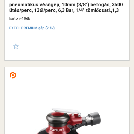
pneumatikus vésőgép, 10mm (3/8") befogás, 3500
ütés/perc, 136l/perc, 6,3 Bar, 1/4" tömlőcsatl.,1,3
kg
karton=10db
EXTOL PREMIUM gép (2 év)