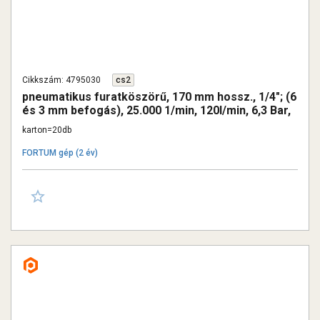
Cikkszám: 4795030
cs2
pneumatikus furatköszörű, 170 mm hossz., 1/4"; (6
és 3 mm befogás), 25.000 1/min, 120l/min, 6,3 Bar,
1/4" csatl., 0,4 kg
karton=20db
FORTUM gép (2 év)