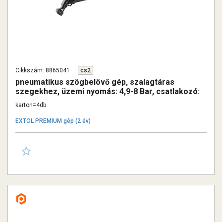
Cikkszám: 8865041
cs2
pneumatikus szögbelövő gép, szalagtáras
szegekhez, üzemi nyomás: 4,9-8 Bar, csatlakozó:
1/4", 90 lövés/perc, 93,4l/perc
karton=4db
EXTOL PREMIUM gép (2 év)