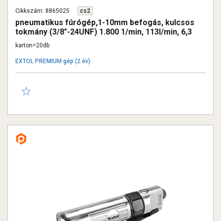
Cikkszám: 8865025
cs2
pneumatikus fúrógép,1-10mm befogás, kulcsos
tokmány (3/8"-24UNF) 1.800 1/min, 113l/min, 6,3
Bar, 1/4" tömlőcsatl.,1,1 kg
karton=20db
EXTOL PREMIUM gép (2 év)