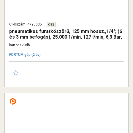
Cikkszám: 4795035
cs2
pneumatikus furatköszörű, 125 mm hossz.,1/4"; (6
és 3 mm befogás), 25.000 1/min, 127 l/min, 6,3 Bar,
1/4" csatl., 0,36kg
karton=20db
FORTUM gép (2 év)