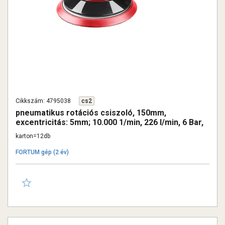
Cikkszám: 4795038
cs2
pneumatikus rotációs csiszoló, 150mm,
excentricitás: 5mm; 10.000 1/min, 226 l/min, 6 Bar,
1/4" tömlőcsatlakozó, 0,8 kg
karton=12db
FORTUM gép (2 év)