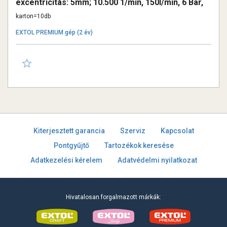
excentricitás: 5mm; 10.500 1/min, 150l/min, 6 Bar,
1/4" tömlőcsatlakozó, 0,96 kg
karton=10db
EXTOL PREMIUM gép (2 év)
Kiterjesztett garancia
Szerviz
Kapcsolat
Pontgyűjtő
Tartozékok keresése
Adatkezelési kérelem
Adatvédelmi nyilatkozat
Hivatalosan forgalmazott márkák: