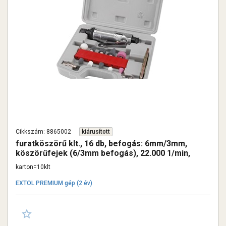
Cikkszám: 8865002
kiárusított
furatköszörű klt., 16 db, befogás: 6mm/3mm,
köszörűfejek (6/3mm befogás), 22.000 1/min,
113l/min, 6,3 bar
karton=10klt
EXTOL PREMIUM gép (2 év)