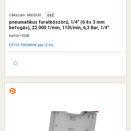
Cikkszám: 8865030
cs2
pneumatikus furatköszörű, 1/4" (6 és 3 mm
befogás), 22.000 1/min, 113l/min, 6,3 Bar, 1/4"
tömlőcsatlakozó, 0,6 kg
karton=30db
EXTOL PREMIUM gép (2 év)