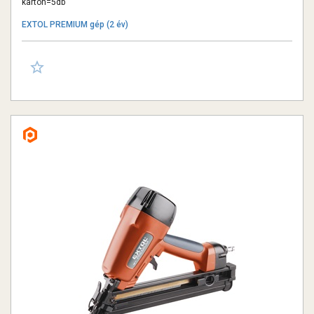
karton=5db
EXTOL PREMIUM gép (2 év)