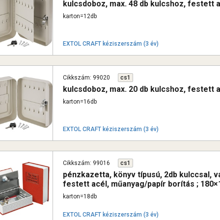
kulcsdoboz, max. 48 db kulcshoz, festett
karton=12db
EXTOL CRAFT kéziszerszám (3 év)
Cikkszám: 99020
cs1
kulcsdoboz, max. 20 db kulcshoz, festett
karton=16db
EXTOL CRAFT kéziszerszám (3 év)
Cikkszám: 99016
cs1
pénzkazetta, könyv típusú, 2db kulccsal, 
festett acél, műanyag/papír borítás ; 18
karton=18db
EXTOL CRAFT kéziszerszám (3 év)