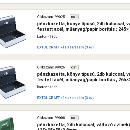
Cikkszám: 99025
cs1
pénzkazetta, könyv típusú, 2db kulccsal, 
festett acél, műanyag/papír borítás ; 24
karton=18db
EXTOL CRAFT kéziszerszám (3 év)
Cikkszám: 99026
cs1
pénzkazetta, könyv típusú, 2db kulccsal, 
festett acél, műanyag/papír borítás ; 26
karton=18db
EXTOL CRAFT kéziszerszám (3 év)
Cikkszám: 99008
cs1
pénzkazetta, 2db kulccsal, változó színekb