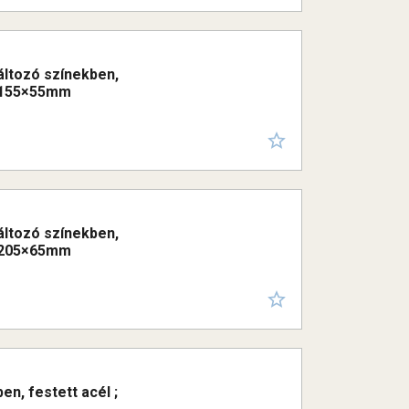
változó színekben,
5×155×55mm
változó színekben,
5×205×65mm
en, festett acél ;