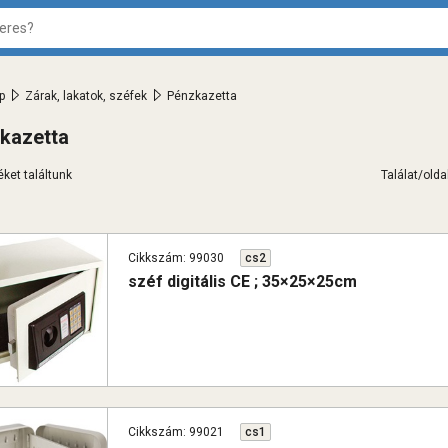
>
>
p
Zárak, lakatok, széfek
Pénzkazetta
kazetta
ket találtunk
Találat/oldal
Cikkszám: 99030
cs2
széf digitális CE ; 35×25×25cm
Cikkszám: 99021
cs1