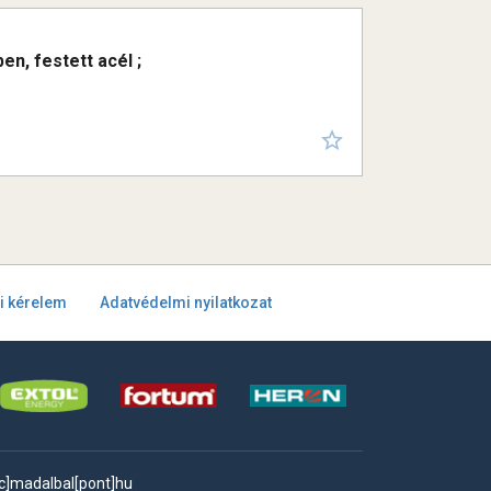
en, festett acél ;
i kérelem
Adatvédelmi nyilatkozat
ac]madalbal[pont]hu