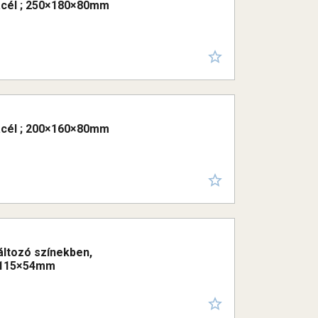
 acél ; 250×180×80mm
 acél ; 200×160×80mm
változó színekben,
0×115×54mm