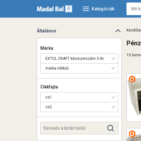
Kategóriák
Kezdőla
Általános
Pénz
Márka
10 termé
EXTOL CRAFT kéziszerszám 3 év
márka nélküli
Cikkfajta
cs1
cs2