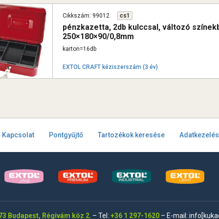
Cikkszám: 99012
cs1
pénzkazetta, 2db kulccsal, változó színekb
250×180×90/0,8mm
karton=16db
EXTOL CRAFT kéziszerszám (3 év)
Kapcsolat
Pontgyűjtő
Tartozékok keresése
Adatkezelés
73 Budapest, Régivám köz 2
. – Tel:
+36 1 297-1620
– E-mail: info[kuk