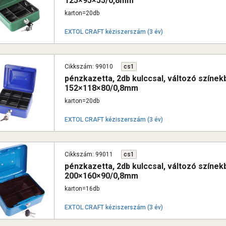
125×95×55/0,8mm
karton=20db
EXTOL CRAFT kéziszerszám (3 év)
Cikkszám: 99010
cs1
pénzkazetta, 2db kulccsal, változó színekb
152×118×80/0,8mm
karton=20db
EXTOL CRAFT kéziszerszám (3 év)
Cikkszám: 99011
cs1
pénzkazetta, 2db kulccsal, változó színekb
200×160×90/0,8mm
karton=16db
EXTOL CRAFT kéziszerszám (3 év)