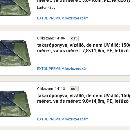
méret, valós méret: 5,8×9,8m, PE, lefűző l
karton=2db
EXTOL PREMIUM kéziszerszám
Cikkszám: 14106
cs1
takaróponyva, vízálló, de nem UV álló; 1
méret, valós méret: 7,8×11,8m, PE, lefűző
EXTOL PREMIUM kéziszerszám
Cikkszám: 14113
cs1
takaróponyva, vízálló, de nem UV álló; 1
méret, valós méret: 9,8×14,8m, PE, lefűző
EXTOL PREMIUM kéziszerszám