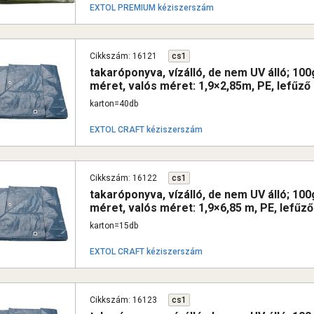
EXTOL PREMIUM kéziszerszám
Cikkszám: 16121
cs1
takaróponyva, vízálló, de nem UV álló; 1
méret, valós méret: 1,9×2,85m, PE, lefűző
karton=40db
EXTOL CRAFT kéziszerszám
Cikkszám: 16122
cs1
takaróponyva, vízálló, de nem UV álló; 1
méret, valós méret: 1,9×6,85 m, PE, lefűző
karton=15db
EXTOL CRAFT kéziszerszám
Cikkszám: 16123
cs1