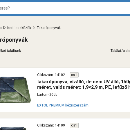
>
>
p
Kerti eszközök
Takaróponyvák
róponyvák
ket találtunk
Találat/oldal
Cikkszám: 14102
cs1
takaróponyva, vízálló, de nem UV álló; 1
méret, valós méret: 1,9×2,9 m, PE, lefűző 
karton=20db
EXTOL PREMIUM kéziszerszám
Cikkszám: 14109
cs1