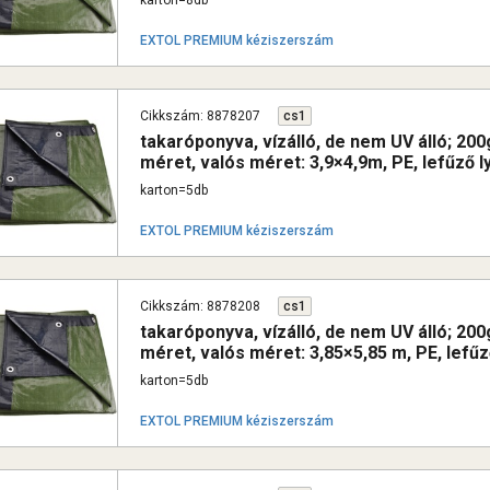
karton=8db
EXTOL PREMIUM kéziszerszám
Cikkszám: 8878207
cs1
takaróponyva, vízálló, de nem UV álló; 2
méret, valós méret: 3,9×4,9m, PE, lefűző l
karton=5db
EXTOL PREMIUM kéziszerszám
Cikkszám: 8878208
cs1
takaróponyva, vízálló, de nem UV álló; 2
méret, valós méret: 3,85×5,85 m, PE, lefűz
karton=5db
EXTOL PREMIUM kéziszerszám