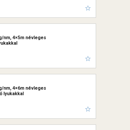
00g/nm, 4×5m névleges
yukakkal
00g/nm, 4×6m névleges
ő lyukakkal