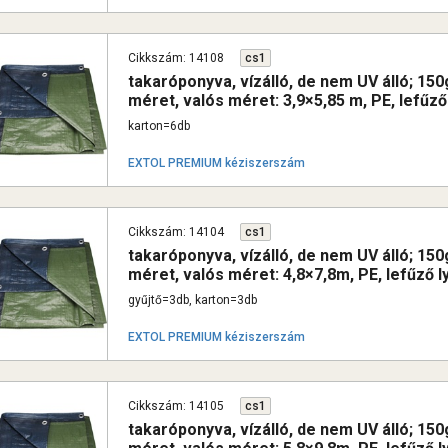
Cikkszám: 14108
cs1
takaróponyva, vízálló, de nem UV álló; 1
méret, valós méret: 3,9×5,85 m, PE, lefűző
karton=6db
EXTOL PREMIUM kéziszerszám
Cikkszám: 14104
cs1
takaróponyva, vízálló, de nem UV álló; 1
méret, valós méret: 4,8×7,8m, PE, lefűző l
gyűjtő=3db, karton=3db
EXTOL PREMIUM kéziszerszám
Cikkszám: 14105
cs1
takaróponyva, vízálló, de nem UV álló; 1