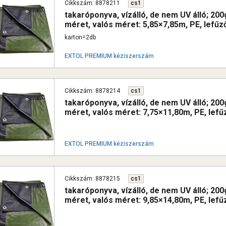
Cikkszám: 8878211
cs1
takaróponyva, vízálló, de nem UV álló; 2
méret, valós méret: 5,85×7,85m, PE, lefűz
karton=2db
EXTOL PREMIUM kéziszerszám
Cikkszám: 8878214
cs1
takaróponyva, vízálló, de nem UV álló; 2
méret, valós méret: 7,75×11,80m, PE, lefű
EXTOL PREMIUM kéziszerszám
Cikkszám: 8878215
cs1
takaróponyva, vízálló, de nem UV álló; 2
méret, valós méret: 9,85×14,80m, PE, lefű