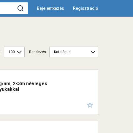
Bejelentkezés
Regisztráció
:
Rendezés:
50g/nm, 2×3m névleges
lyukakkal