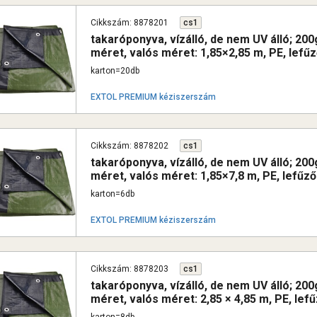
Cikkszám: 8878201
cs1
takaróponyva, vízálló, de nem UV álló; 2
méret, valós méret: 1,85×2,85 m, PE, lefűz
karton=20db
EXTOL PREMIUM kéziszerszám
Cikkszám: 8878202
cs1
takaróponyva, vízálló, de nem UV álló; 2
méret, valós méret: 1,85×7,8 m, PE, lefűző
karton=6db
EXTOL PREMIUM kéziszerszám
Cikkszám: 8878203
cs1
takaróponyva, vízálló, de nem UV álló; 2
méret, valós méret: 2,85 × 4,85 m, PE, lef