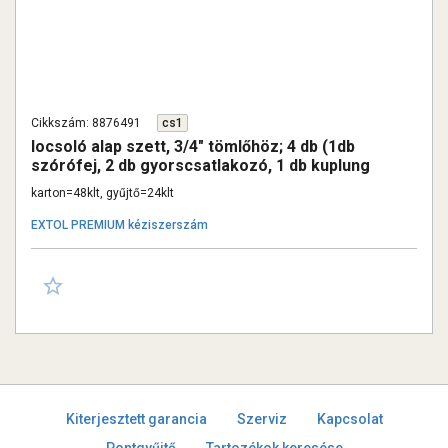
Cikkszám: 8876491
cs1
locsoló alap szett, 3/4" tömlőhöz; 4 db (1db
szórófej, 2 db gyorscsatlakozó, 1 db kuplung
csatlakozó 1/2"-3/4")
karton=48klt, gyűjtő=24klt
EXTOL PREMIUM kéziszerszám
Kiterjesztett garancia
Szerviz
Kapcsolat