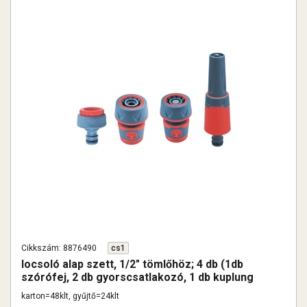
Cikkszám: 8876490
cs1
locsoló alap szett, 1/2" tömlőhöz; 4 db (1db
szórófej, 2 db gyorscsatlakozó, 1 db kuplung
csatlakozó 1/2"-3/4")
karton=48klt, gyűjtő=24klt