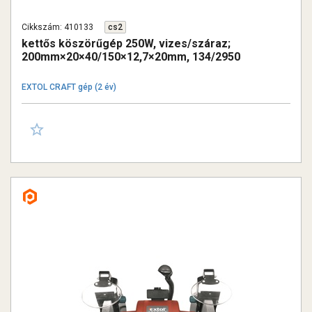
Cikkszám: 410133
cs2
kettős köszörűgép 250W, vizes/száraz;
200mm×20×40/150×12,7×20mm, 134/2950
ford/perc, 8,5kg
EXTOL CRAFT gép (2 év)