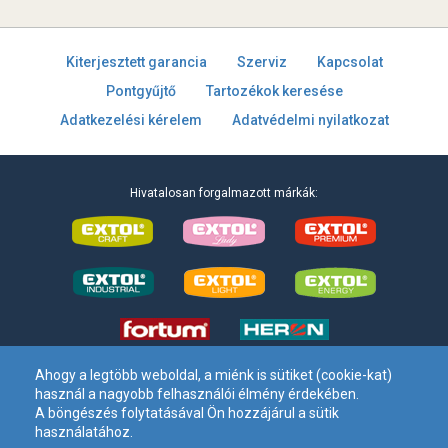
Kiterjesztett garancia
Szerviz
Kapcsolat
Pontgyűjtő
Tartozékok keresése
Adatkezelési kérelem
Adatvédelmi nyilatkozat
Hivatalosan forgalmazott márkák:
Ahogy a legtöbb weboldal, a miénk is sütiket (cookie-kat)
használ a nagyobb felhasználói élmény érdekében.
Madal Bal Kft. –
1173 Budapest, Régivám köz 2
. – Tel:
+36 1 297-
A böngészés folytatásával Ön hozzájárul a sütik
1620
– E-mail: info[kukac]madalbal[pont]hu
használatához.