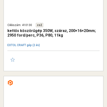
Cikkszám: 410130
cs2
kettős köszörűgép 350W, száraz, 200×16×20mm;
2950 ford/perc, P36, P80, 11kg
EXTOL CRAFT gép (2 év)