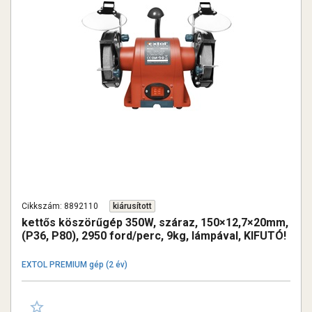
Cikkszám: 8892110
kiárusított
kettős köszörűgép 350W, száraz, 150×12,7×20mm,
(P36, P80), 2950 ford/perc, 9kg, lámpával, KIFUTÓ!
EXTOL PREMIUM gép (2 év)