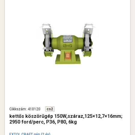
Cikkszám: 410120
cs2
kettős köszörűgép 150W,száraz,125×12,7×16mm;
2950 ford/perc, P36, P80, 6kg
EXTOL CRAFT gép (2 év)