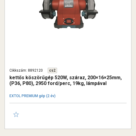
Cikkszám: 8892120
cs2
kettős köszörűgép 520W, száraz, 200×16×25mm,
(P36, P80), 2950 ford/perc, 19kg, lámpával
EXTOL PREMIUM gép (2 év)