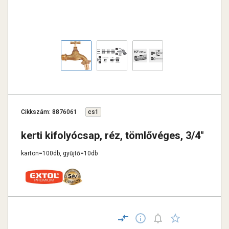
Cikkszám: 8876061
cs1
kerti kifolyócsap, réz, tömlővéges, 3/4"
karton=100db, gyűjtő=10db