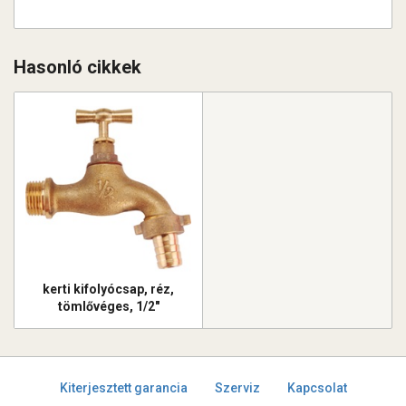
Hasonló cikkek
kerti kifolyócsap, réz,
tömlővéges, 1/2"
Kiterjesztett garancia
Szerviz
Kapcsolat