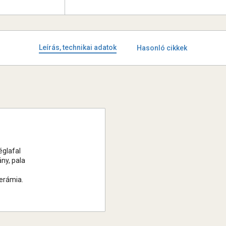
Leírás, technikai adatok
Hasonló cikkek
églafal
ny, pala
kerámia.