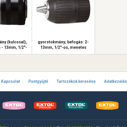
ny (kulcssal),
gyorstokmány; befogás: 2-
5 - 13mm, 1/2"-
13mm, 1/2"-os, menetes
 csatlakozás
csatlakozás
Kapcsolat
Pontgyűjtő
Tartozékok keresése
Adatkezelés