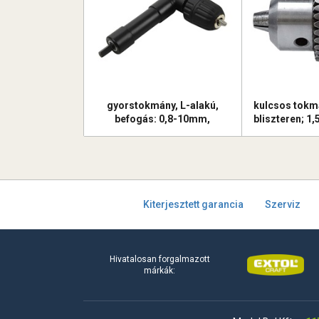
gyorstokmány, L-alakú,
kulcsos tokmá
befogás: 0,8-10mm,
bliszteren; 1,
csatlakozás 3/8", 24UNF
os menetes
(sarokfúró adapter)
Kiterjesztett garancia
Szerviz
Hivatalosan forgalmazott
márkák: