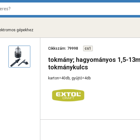
elektromos gépekhez
Cikkszám: 79998
cs1
tokmány; hagyományos 1,5-13mm
tokmánykulcs
karton=40db, gyűjtő=4db