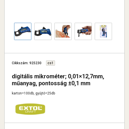
Cikkszám: 925230
cs1
digitális mikrométer; 0,01×12,7mm,
műanyag, pontosság ±0,1 mm
karton=100db, gyűjtő=25db