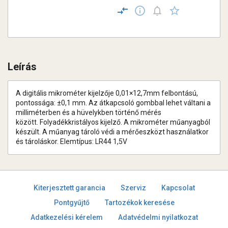
Leírás
A digitális mikrométer kijelzője 0,01×12,7mm felbontású,
pontossága: ±0,1 mm. Az átkapcsoló gombbal lehet váltani a
milliméterben és a hüvelykben történő mérés
között. Folyadékkristályos kijelző. A mikrométer műanyagból
készült. A műanyag tároló védi a mérőeszközt használatkor
és tároláskor. Elemtípus: LR44 1,5V
Kiterjesztett garancia
Szerviz
Kapcsolat
Pontgyűjtő
Tartozékok keresése
Adatkezelési kérelem
Adatvédelmi nyilatkozat