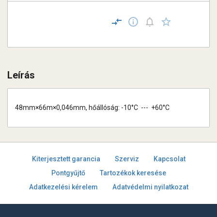
Leírás
48mm×66m×0,046mm, hőállóság: -10°C --- +60°C
Kiterjesztett garancia
Szerviz
Kapcsolat
Pontgyűjtő
Tartozékok keresése
Adatkezelési kérelem
Adatvédelmi nyilatkozat