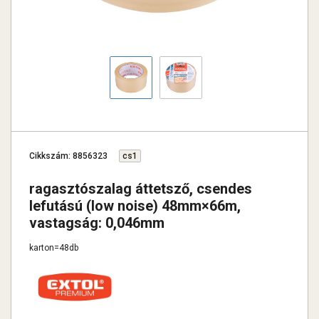
Cikkszám: 8856323
cs1
ragasztószalag áttetsző, csendes
lefutású (low noise) 48mm×66m,
vastagság: 0,046mm
karton=48db