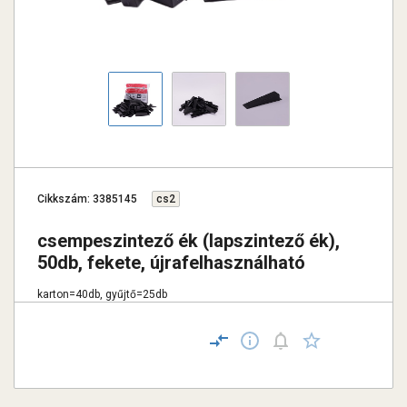
Cikkszám: 3385145
cs2
csempeszintező ék (lapszintező ék),
50db, fekete, újrafelhasználható
karton=40db, gyűjtő=25db