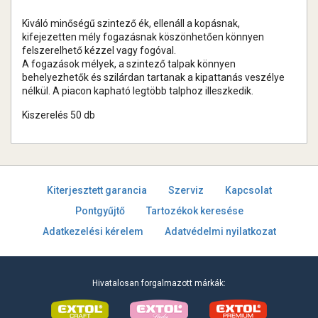
Kiváló minőségű szintező ék, ellenáll a kopásnak,
kifejezetten mély fogazásnak köszönhetően könnyen
felszerelhető kézzel vagy fogóval.
A fogazások mélyek, a szintező talpak könnyen
behelyezhetők és szilárdan tartanak a kipattanás veszélye
nélkül. A piacon kapható legtöbb talphoz illeszkedik.
Kiszerelés 50 db
Kiterjesztett garancia
Szerviz
Kapcsolat
Pontgyűjtő
Tartozékok keresése
Adatkezelési kérelem
Adatvédelmi nyilatkozat
Hivatalosan forgalmazott márkák: