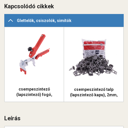
Kapcsolódó cikkek
Glettelők, csiszolók, simítók
csempeszintező
csempeszintező talp
(lapszintező) fogó,
(lapszintező kapu), 2mm,
állítható, ékes rendszerhez
100db, szürke, egyszer
használatos
Leírás