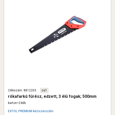
Cikkszám: 8812203
cs1
rókafarkú fűrész, edzett, 3 élű fogak; 500mm
karton=24db
EXTOL PREMIUM kéziszerszám