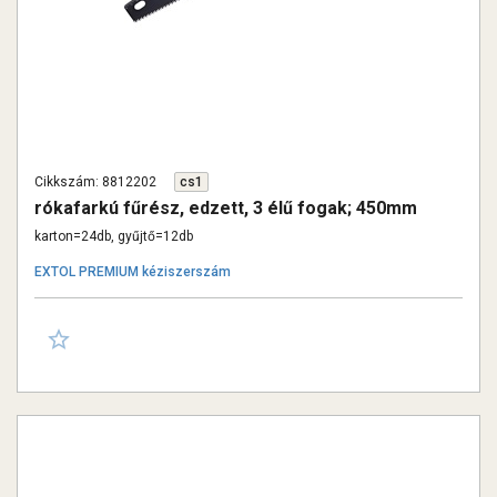
Cikkszám: 8812202
cs1
rókafarkú fűrész, edzett, 3 élű fogak; 450mm
karton=24db, gyűjtő=12db
EXTOL PREMIUM kéziszerszám