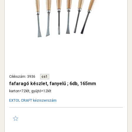
Cikkszám: 3936
cs1
fafaragó készlet, fanyelű ; 6db, 165mm
karton=72klt, gyűjtő=12klt
EXTOL CRAFT kéziszerszám