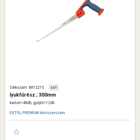
Cikkszám: 8812215
cs1
lyukfűrész ; 300mm
karton=48db, gyűjtő=12db
EXTOL PREMIUM kéziszerszám