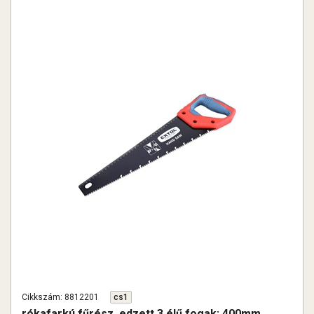
Cikkszám: 8812201
cs1
rókafarkú fűrész, edzett 3 élű fogak; 400mm