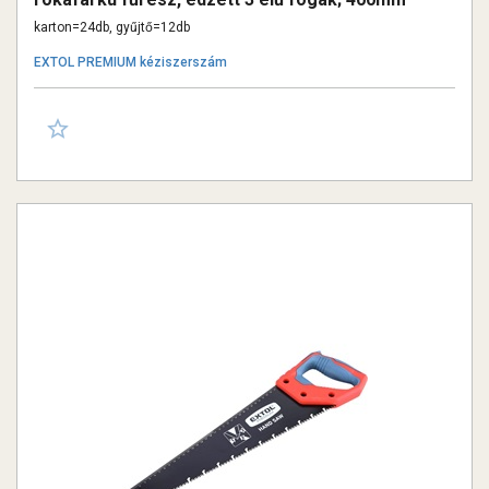
karton=24db, gyűjtő=12db
EXTOL PREMIUM kéziszerszám