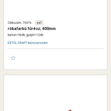
Cikkszám: 70076
cs1
rókafarkú fűrész; 400mm
karton=36db, gyűjtő=12db
EXTOL CRAFT kéziszerszám