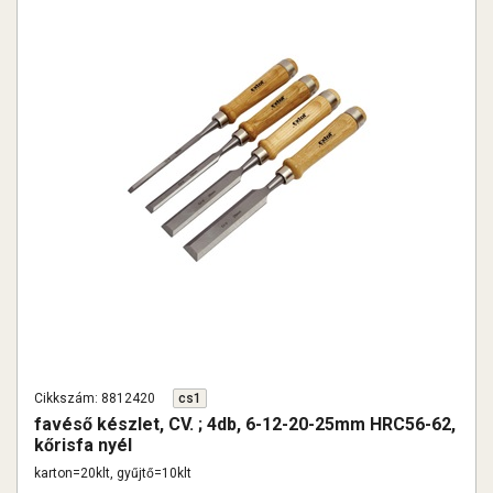
Cikkszám: 8812420
cs1
favéső készlet, CV. ; 4db, 6-12-20-25mm HRC56-62,
kőrisfa nyél
karton=20klt, gyűjtő=10klt