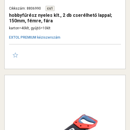
Cikkszám: 8806990
cs1
hobbyfűrész nyeles klt., 2 db cserélhető lappal;
150mm, fémre, fára
karton=40klt, gyűjtő=10klt
EXTOL PREMIUM kéziszerszám