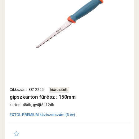
Cikkszám: 8812225
kiárusított
gipszkarton fűrész ; 150mm
karton=48db, gyűjtő=12db
EXTOL PREMIUM kéziszerszám (5 év)