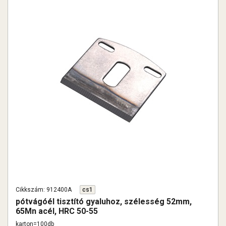
Cikkszám: 912400A
cs1
pótvágóél tisztító gyaluhoz, szélesség 52mm,
65Mn acél, HRC 50-55
karton=100db