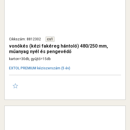
Cikkszám: 8812302
cs1
vonókés (kézi fakéreg hántoló) 480/250 mm,
műanyag nyél és pengevédő
karton=30db, gyűjtő=15db
EXTOL PREMIUM kéziszerszám (5 év)