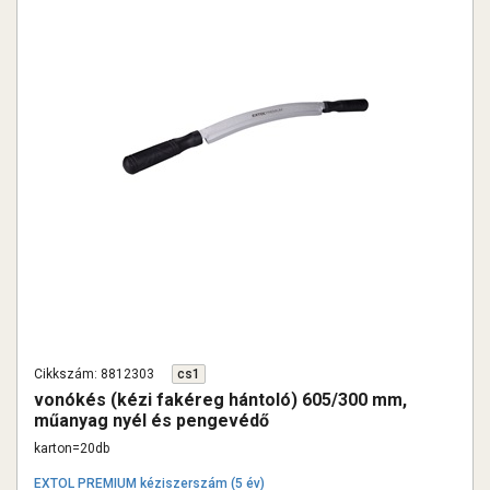
Cikkszám: 8812303
cs1
vonókés (kézi fakéreg hántoló) 605/300 mm,
műanyag nyél és pengevédő
karton=20db
EXTOL PREMIUM kéziszerszám (5 év)