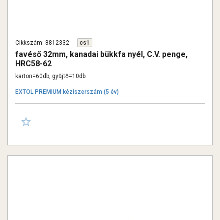
Cikkszám: 8812332
cs1
favéső 32mm, kanadai bükkfa nyél, C.V. penge,
HRC58-62
karton=60db, gyűjtő=10db
EXTOL PREMIUM kéziszerszám (5 év)