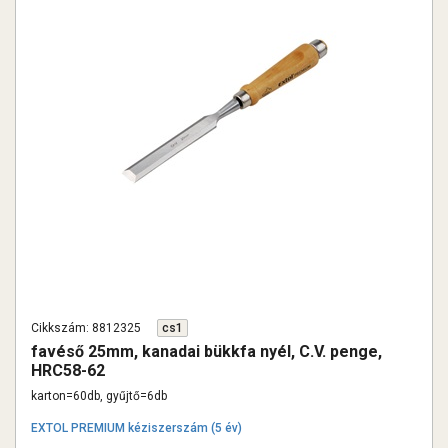
Cikkszám: 8812325
cs1
favéső 25mm, kanadai bükkfa nyél, C.V. penge,
HRC58-62
karton=60db, gyűjtő=6db
EXTOL PREMIUM kéziszerszám (5 év)