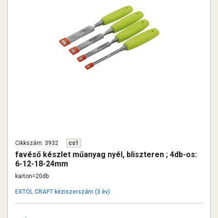
Cikkszám: 3932
cs1
favéső készlet műanyag nyél, bliszteren ; 4db-os:
6-12-18-24mm
karton=20db
EXTOL CRAFT kéziszerszám (3 év)