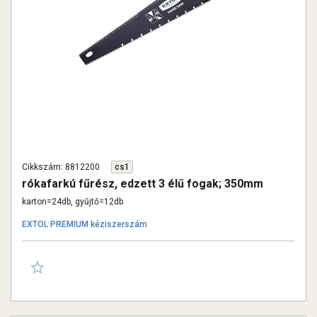
Cikkszám: 8812200
cs1
rókafarkú fűrész, edzett 3 élű fogak; 350mm
karton=24db, gyűjtő=12db
EXTOL PREMIUM kéziszerszám