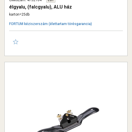
Cikkszám: 4752104
cs1
élgyalu, (falcgyalu), ALU ház
karton=25db
FORTUM kéziszerszám (élettartam törésgarancia)