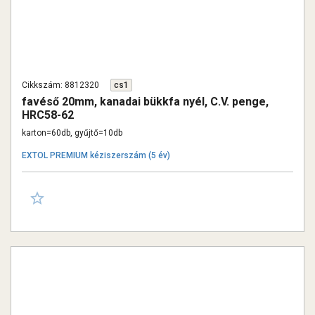
Cikkszám: 8812320
cs1
favéső 20mm, kanadai bükkfa nyél, C.V. penge,
HRC58-62
karton=60db, gyűjtő=10db
EXTOL PREMIUM kéziszerszám (5 év)