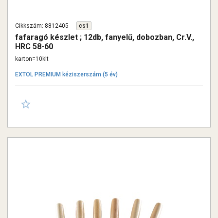
Cikkszám: 8812405
cs1
fafaragó készlet ; 12db, fanyelű, dobozban, Cr.V.,
HRC 58-60
karton=10klt
EXTOL PREMIUM kéziszerszám (5 év)