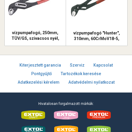
vízpumpafogó, 250mm,
vízpumpafogó "Hunter",
TÜV/GS, szivacsos nyél,
310mm, 60CrMoV18-5,
akasztós szerszámtartó
foszfátozott, KIFUTÓ,
HELYETTE: 4770207
Kiterjesztett garancia
Szerviz
Kapcsolat
Pontgyűjtő
Tartozékok keresése
Adatkezelési kérelem
Adatvédelmi nyilatkozat
Hivatalosan forgalmazott márkák: