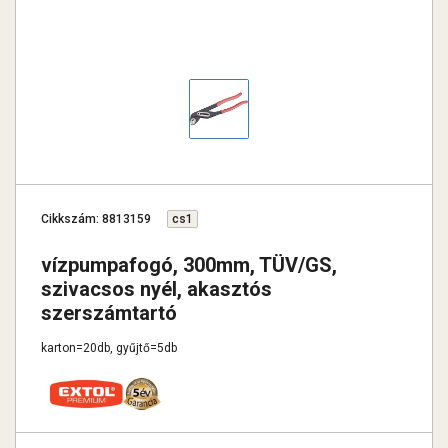
Cikkszám: 8813159
cs1
vízpumpafogó, 300mm, TÜV/GS,
szivacsos nyél, akasztós
szerszámtartó
karton=20db, gyűjtő=5db