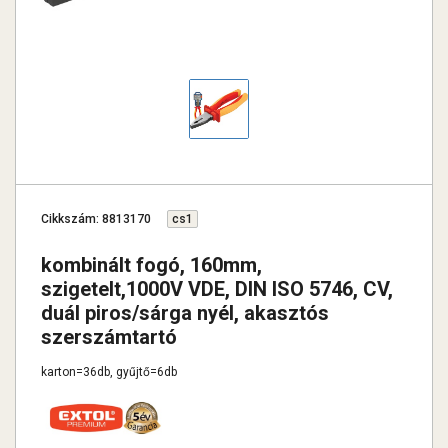
Cikkszám: 8813170
cs1
kombinált fogó, 160mm,
szigetelt,1000V VDE, DIN ISO 5746, CV,
duál piros/sárga nyél, akasztós
szerszámtartó
karton=36db, gyűjtő=6db