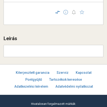
Leírás
Kiterjesztett garancia
Szerviz
Kapcsolat
Pontgyűjtő
Tartozékok keresése
Adatkezelési kérelem
Adatvédelmi nyilatkozat
Hivatalosan forgalmazott márkák: