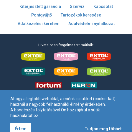
Kiterjesztett garancia
Szerviz
Kapcsolat
Pontgyűjtő
Tartozékok keresése
Adatkezelési kérelem
Adatvédelmi nyilatkozat
Hivatalosan forgalmazott márkák:
Ahogy a legtöbb weboldal, a miénk is sütiket (cookie-kat)
használ a nagyobb felhasználói élmény érdekében.
Madal Bal Kft. –
1173 Budapest, Régivám köz 2
. – Tel:
+36 1 297-
A böngészés folytatásával Ön hozzájárul a sütik
1620
– E-mail: info[kukac]madalbal[pont]hu
használatához.
Tudjon meg többet
Értem
Minden jog fenntartva. © Madal Bal Kft. 2020