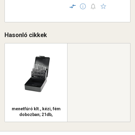
Hasonló cikkek
menetfúró klt., kézi, fém
dobozban; 21db,
M3,4,5,6,8,10,12, jó
minőségű szénacél,
hajtóvas nélkül