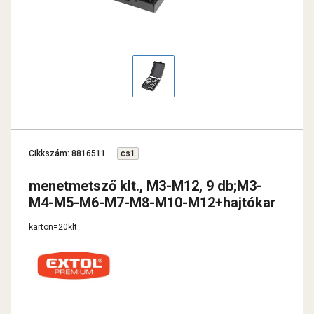
Cikkszám: 8816511
cs1
menetmetsző klt., M3-M12, 9 db;M3-
M4-M5-M6-M7-M8-M10-M12+hajtókar
karton=20klt