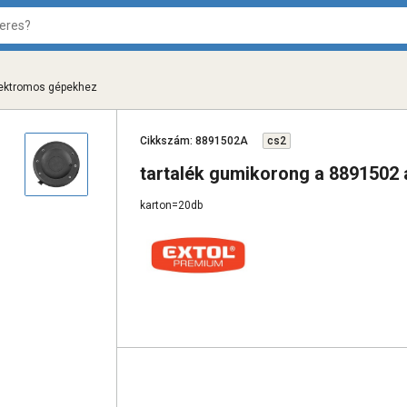
elektromos gépekhez
Cikkszám: 8891502A
cs2
tartalék gumikorong a 8891502
karton=20db