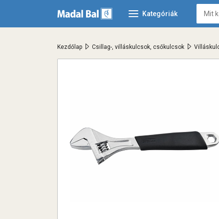
Kategóriák
>
>
Kezdőlap
Csillag-, villáskulcsok, csőkulcsok
Villásku