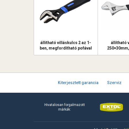
állítható villáskulcs 2 az 1-
állítható 
ben, megfordítható pofával
250×30mm,
és csőfogó funkcióval,
beosztás, gu
200mm/ 8", 0-35mm nyílás,
gumírozott nyél
Kiterjesztett garancia
Szerviz
Hivatalosan forgalmazott
márkák: