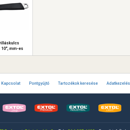
villáskulcs
 10", mm-es
mírozott nyél
Kapcsolat
Pontgyűjtő
Tartozékok keresése
Adatkezelés