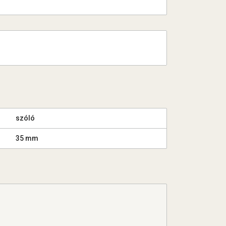
szóló
35 mm