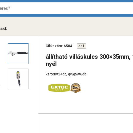
lcsok
Cikkszám: 6504
cs1
állítható villáskulcs 300×35mm,
nyél
karton=24db, gyűjtő=6db