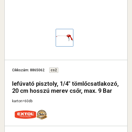
Cikkszám: 8865062
cs2
lefúvató pisztoly, 1/4" tömlőcsatlakozó,
20 cm hosszú merev csőr, max. 9 Bar
karton=60db