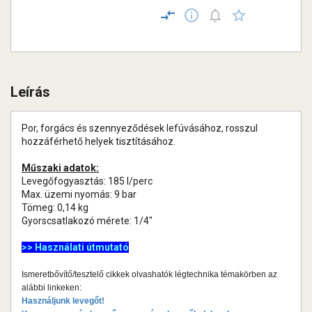
Leírás
Por, forgács és szennyeződések lefúvásához, rosszul
hozzáférhető helyek tisztításához.
Műszaki adatok:
Levegőfogyasztás: 185 l/perc
Max. üzemi nyomás: 9 bar
Tömeg: 0,14 kg
Gyorscsatlakozó mérete: 1/4"
>> Használati útmutató
Ismeretbővítő/tesztelő cikkek olvashatók légtechnika témakörben az
alábbi linkeken:
Használjunk levegőt!