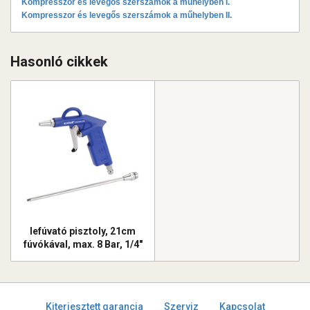
Kompresszor és levegős szerszámok a műhelyben I.
Kompresszor és levegős szerszámok a műhelyben II.
Hasonló cikkek
lefúvató pisztoly, 21cm
fúvókával, max. 8 Bar, 1/4"
tömlőcsatlakozó
Kiterjesztett garancia
Szerviz
Kapcsolat