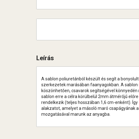
Leírás
A sablon poliuretánból készült és segít a bonyolul
szerkezetek marásában faanyagokban. A sablon
köszönhetően, csavarok segítségével könnyedén rö
sablon erre a célra körülbelül 2mm átmérőjű előre 
rendelkezik (teljes hosszában 1,6 cm-enként). Így 
alakzatot, amelyet a másoló maró csapágyának a
mozgatásával marunk az anyagba.