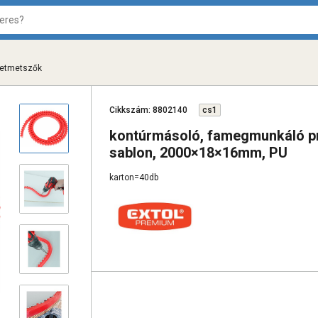
netmetszők
Cikkszám: 8802140
cs1
kontúrmásoló, famegmunkáló pr
sablon, 2000×18×16mm, PU
karton=40db