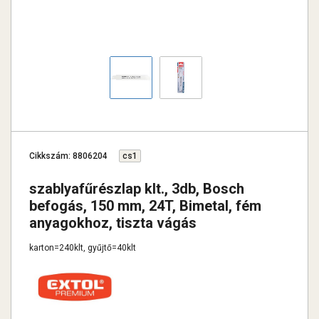
Cikkszám: 8806204
cs1
szablyafűrészlap klt., 3db, Bosch
befogás, 150 mm, 24T, Bimetal, fém
anyagokhoz, tiszta vágás
karton=240klt, gyűjtő=40klt