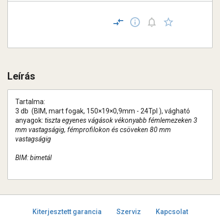
Leírás
Tartalma:
3 db (BIM, mart fogak, 150×19×0,9mm - 24TpI ), vágható
anyagok:
tiszta egyenes vágások vékonyabb fémlemezeken 3
mm vastagságig, fémprofilokon és csöveken 80 mm
vastagságig
BIM: bimetál
Kiterjesztett garancia
Szerviz
Kapcsolat