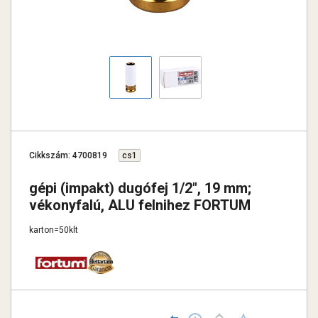
Cikkszám: 4700819
cs1
gépi (impakt) dugófej 1/2", 19 mm;
vékonyfalú, ALU felnihez FORTUM
karton=50klt