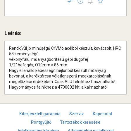
Leírás
Rendkívül jó minőségű CrVMo acélból készült, kovácsolt, HRC
58 keménységű.
vékonyfalú, műanyagborítású gépi dugófej
1/2" befogás, O19mm × 86 mm
Nagy ellenálló képességű nejlonból készült műanyag
bevonat, a keréktárcsa véletlenszerű megkarcolásának
megelőzése érdekében. Csak ALU felnikhez használható!
Hagyományos felnikhez a 4700802 klt. alkalmazható!
Kiterjesztett garancia
Szerviz
Kapcsolat
Pontgyűjtő
Tartozékok keresése
Adatkezelési kérelem
Adatvédelmi nyilatkozat