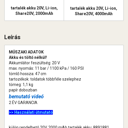
tartalék akku 20V, Li-ion,
tartalék akku 20V, Li-ion,
Share20V, 2000mAh
Share20V, 4000mAh
Leírás
MŰSZAKI ADATOK
Akku és töltő nélkül!
Akkumlátor feszültség: 20 V
max. nyomás: 11 bar / 1100 kPa / 160 PSI
tömlő hossza: 47 cm
tartozékok: toldatok többféle szelephez
tömeg: 1,1 kg
papír dobozban
bemutató videó
2 ÉV GARANCIA
>> Használati útmutató
külön rendelhető 20V, 2000 mAh tartalék akku: 8891881