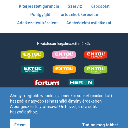
Kiterjesztett garancia
Szerviz
Kapcsolat
Pontgyűjtő
Tartozékok keresése
Adatkezelési kérelem
Adatvédelmi nyilatkozat
Hivatalosan forgalmazott márkák:
Ahogy a legtöbb weboldal, a miénk is sütiket (cookie-kat)
használ a nagyobb felhasználói élmény érdekében.
Madal Bal Kft. –
1173 Budapest, Régivám köz 2
. – Tel:
+36 1 297-
A böngészés folytatásával Ön hozzájárul a sütik
1620
– E-mail: info[kukac]madalbal[pont]hu
használatához.
Tudjon meg többet
Értem
Minden jog fenntartva. © Madal Bal Kft. 2020