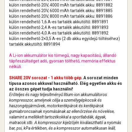
külön rendelhető 20V, 4000 mAh tartalék akku: 8891882
külön rendelhető 20V, 6000 mAh tartalék akku: 8891885
külön rendelhető 20V, 8000 mAh tartalék akku: 8891886
külön rendelhető 1,6 A-es tartalék akkutöltő: 8891891
külön rendelhető 2,4 A-es tartalék akkutöltő: 8891893
külön rendelhető 4,0 A-es tartalék akkutöltő: 8891892
külön rendelhető 2×3,5 A-es (2 db akku egyidejű töltéséhez)
tartalék akkutöltő: 8891894
A Li-ion akkumulátor kis tömegű, nagy kapacitású, állandó
tápfeszültséget adó, gyorsan tölthető, memória effektus
nélküli.
SHARE 20V sorozat
-
1 akku több gép
. A sorozat minden
típusa azonos akkuval használható. Elég egyetlen akku és
az összes gépet tudja használni!
Erőteljes és nagy teljesítményű lítium-ion akkumulátoros
kompresszor, amelynek célja a személygépkocsik és
haszongépjárművek, motorkerékpárok és kerékpárok
gumiabroncsainak nyomásának az ellenőrzése és növelése,
valamint a mellékelt tartozékokkal a sportlabdák, ágyak,
matracok stb. A kompresszor kijelzőjén kiválasztható a nyomás
bar, psi, kPa értékben, és a kompresszor automatikusan leáll,