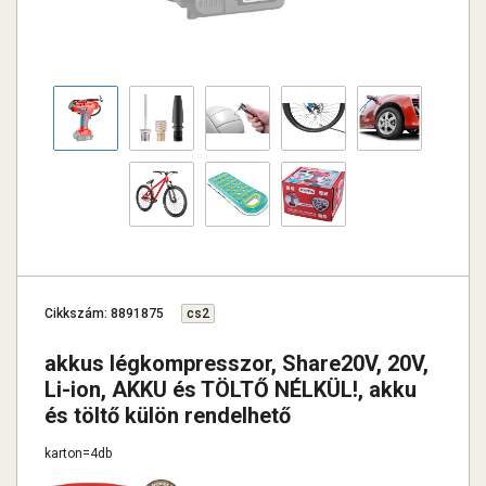
Cikkszám: 8891875
cs2
akkus légkompresszor, Share20V, 20V,
Li-ion, AKKU és TÖLTŐ NÉLKÜL!, akku
és töltő külön rendelhető
karton=4db