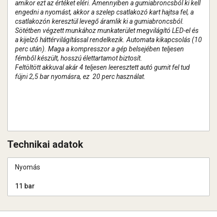
amikor ezt az értéket eléri.
Amennyiben a gumiabroncsból ki kell
engedni a nyomást, akkor a szelep csatlakozó kart hajtsa fel, a
csatlakozón keresztül levegő áramlik ki a gumiabroncsból.
Sötétben végzett munkához munkaterület megvilágító LED-el és
a kijelző háttérvilágítással rendelkezik. Automata kikapcsolás (10
perc után). Maga a kompresszor a gép belsejében teljesen
fémből készült, hosszú élettartamot biztosít.
Feltöltött akkuval akár 4 teljesen leeresztett autó gumit fel tud
fújni 2,5 bar nyomásra, ez 20 perc használat.
Technikai adatok
Nyomás
11 bar