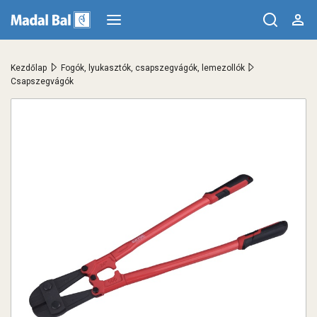
>
>
Kezdőlap
Fogók, lyukasztók, csapszegvágók, lemezollók
Csapszegvágók