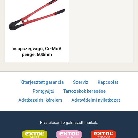
csapszegvágó, Cr-MoV
penge; 600mm
Kiterjesztett garancia
Szerviz
Kapcsolat
Pontgyűjtő
Tartozékok keresése
Adatkezelési kérelem
Adatvédelmi nyilatkozat
Hivatalosan forgalmazott márkák: