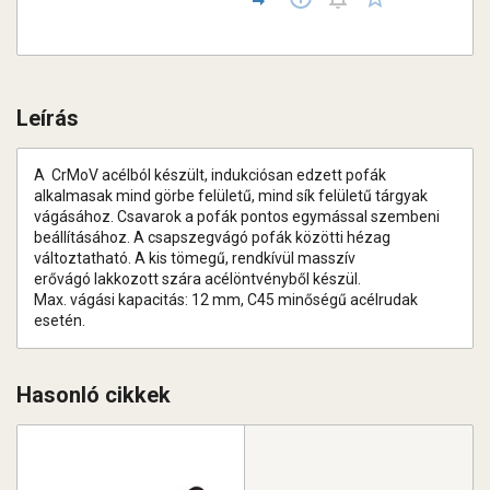
Leírás
A CrMoV acélból készült, indukciósan edzett pofák
alkalmasak mind görbe felületű, mind sík felületű tárgyak
vágásához. Csavarok a pofák pontos egymással szembeni
beállításához. A csapszegvágó pofák közötti hézag
változtatható. A kis tömegű, rendkívül masszív
erővágó lakkozott szára acélöntvényből készül.
Max. vágási kapacitás: 12 mm, C45 minőségű acélrudak
esetén.
Hasonló cikkek