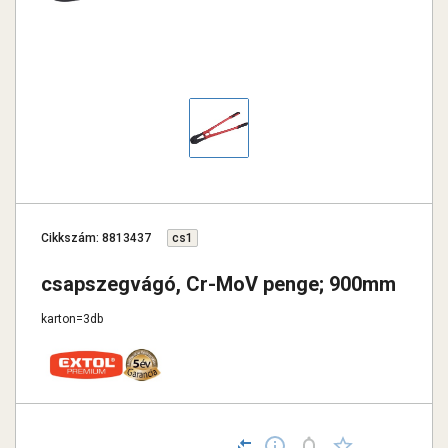
Cikkszám: 8813437
cs1
csapszegvágó, Cr-MoV penge; 900mm
karton=3db